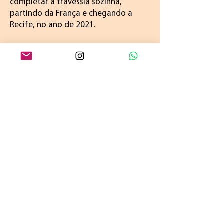
completar a travessia sozinha,
partindo da França e chegando a
Recife, no ano de 2021.
Depois da viagem, conquistou
milhares de seguidores nas redes
sociais e tem inspirado pessoas a
seguirem os seus próprios sonhos.
Afinal, como ela mesma diz: “os
sonhos não nos abandonam”.